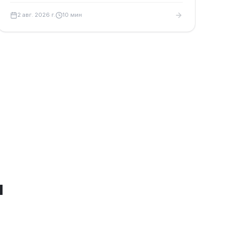
сборы и запись.
2 авг. 2026 г.
10
мин
я