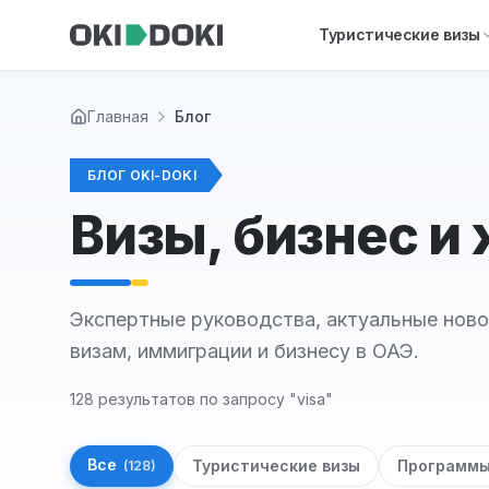
Skip to main content
Туристические визы
Главная
Блог
БЛОГ OKI-DOKI
Визы, бизнес и
Экспертные руководства, актуальные ново
визам, иммиграции и бизнесу в ОАЭ.
128 результатов по запросу "visa"
Все
Туристические визы
Программ
(
128
)