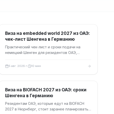
Туристические визы
Виза на embedded world 2027 из ОАЭ:
чек-лист Шенгена в Германию
Практический чек-лист и сроки подачи на
немецкий Шенген для резидентов ОАЭ,
которые едут на embedded world 2027 в
Нюрнберг.
5 авг. 2026 г.
10
мин
Туристические визы
Виза на BIOFACH 2027 из ОАЭ: сроки
Шенгена в Германию
Резидентам ОАЭ, которые едут на BIOFACH
2027 в Нюрнберг, стоит заранее планировать