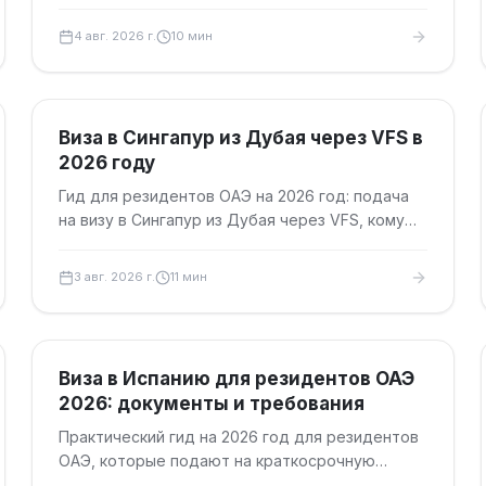
ждать через BLS, как отслеживать паспорт и
какие сборы учитывать.
4 авг. 2026 г.
10
мин
Туристические визы
Виза в Сингапур из Дубая через VFS в
2026 году
Гид для резидентов ОАЭ на 2026 год: подача
на визу в Сингапур из Дубая через VFS, кому
нужна виза, документы, сроки, сборы и
правильный маршрут оформления.
3 авг. 2026 г.
11
мин
Туристические визы
Виза в Испанию для резидентов ОАЭ
2026: документы и требования
Практический гид на 2026 год для резидентов
ОАЭ, которые подают на краткосрочную
шенгенскую визу в Испанию: резидентская