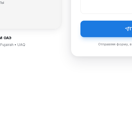
ты
М ОАЭ
Отправляя форму, в
 Fujairah • UAQ