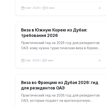
причины, апелляция, исправление документов
и повторная подача.
4 авг. 2026 г.
12
мин
Туристические визы
Виза в Южную Корею из Дубая:
требования 2026
Практический гид на 2026 год для резидентов
ОАЭ: кому нужна туристическая виза в Корею,
какие документы готовить в Дубае и как
подать заявление.
3 авг. 2026 г.
9
мин
Туристические визы
Виза во Францию из Дубая 2026: гид
для резидентов ОАЭ
Практический гид на 2026 год для резидентов
ОАЭ, которые подают на краткосрочную
туристическую или гостевую визу во Францию