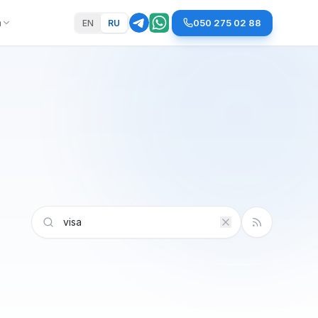
а
050 275 02 88
EN
RU