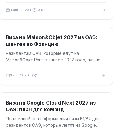
немецкий Шенген: сроки, документы, сборы и
маршрут.
4 авг. 2026 г.
10
мин
Туристические визы
Виза на Maison&Objet 2027 из ОАЭ:
шенген во Францию
Резидентам ОАЭ, которые едут на
Maison&Objet Paris в январе 2027 года, лучше
готовить шенген во Францию заранее: сроки
подачи, документы, сборы и безопасный
3 авг. 2026 г.
10
мин
дедлайн.
Туристические визы
Виза на Google Cloud Next 2027 из
ОАЭ: план для команд
Практичный план оформления визы B1/B2 для
резидентов ОАЭ, которые летят на Google
Cloud Next 2027 в Лас-Вегас: сроки, документы,