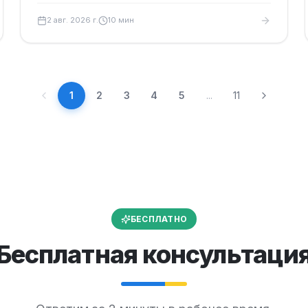
виза, документы, финансы, сроки и риски
2 авг. 2026 г.
10
мин
отказа.
1
2
3
4
5
...
11
БЕСПЛАТНО
Бесплатная консультаци