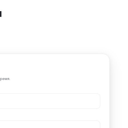
я
ремя.