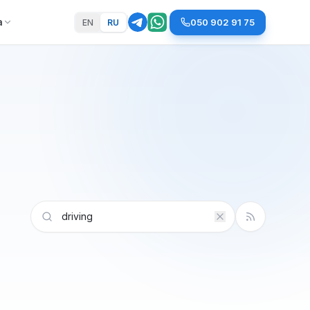
а
050 902 91 75
EN
RU