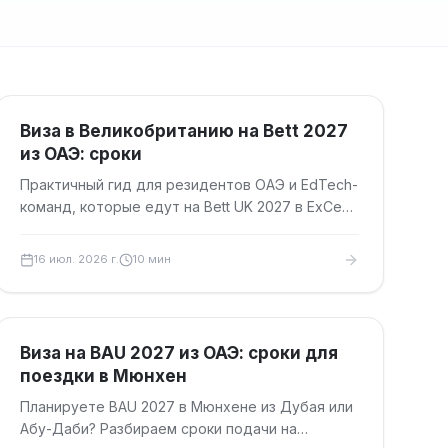
Туристические визы
Виза в Великобританию на Bett 2027
из ОАЭ: сроки
Практичный гид для резидентов ОАЭ и EdTech-
команд, которые едут на Bett UK 2027 в ExCeL
London: тип визы, сроки подачи, документы,
сборы и безопасный тайминг.
16 июл. 2026 г.
10
мин
Туристические визы
Виза на BAU 2027 из ОАЭ: сроки для
поездки в Мюнхен
Планируете BAU 2027 в Мюнхене из Дубая или
Абу-Даби? Разбираем сроки подачи на