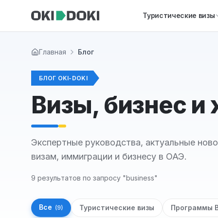
Skip to main content
Туристические визы
Главная
Блог
БЛОГ OKI-DOKI
Визы, бизнес и
Экспертные руководства, актуальные ново
визам, иммиграции и бизнесу в ОАЭ.
9 результатов по запросу "business"
Все
Туристические визы
Программы 
(
9
)