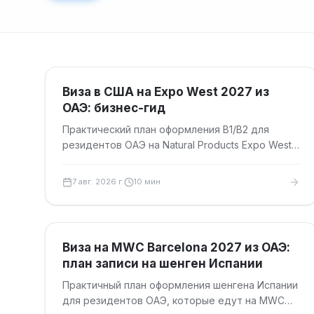
Результаты поиска
Туристические визы
Виза в США на Expo West 2027 из
ОАЭ: бизнес-гид
Практический план оформления B1/B2 для
резидентов ОАЭ на Natural Products Expo West
2027 в Анахайме: сроки, документы, сборы и
безопасные даты подачи.
7 авг. 2026 г.
10
мин
Туристические визы
Виза на MWC Barcelona 2027 из ОАЭ:
план записи на шенген Испании
Практичный план оформления шенгена Испании
для резидентов ОАЭ, которые едут на MWC