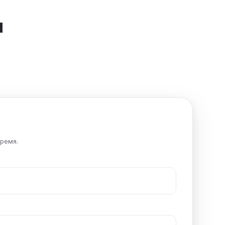
я
ремя.