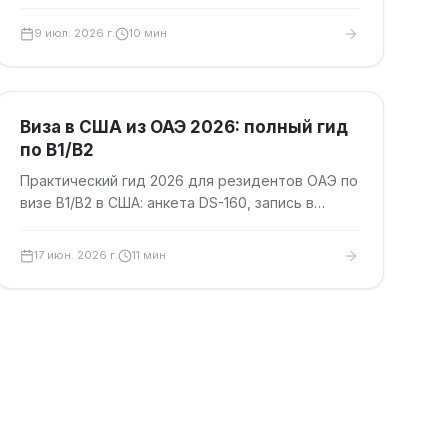
немецкий шенген, документы для выставки и
безопасное окно оформления.
9 июл. 2026 г.
10
мин
Туристические визы
Виза в США из ОАЭ 2026: полный гид
по B1/B2
Практический гид 2026 для резидентов ОАЭ по
визе B1/B2 в США: анкета DS-160, запись в
Дубае и Абу-Даби, документы, сборы,
интервью и сроки.
17 июн. 2026 г.
11
мин