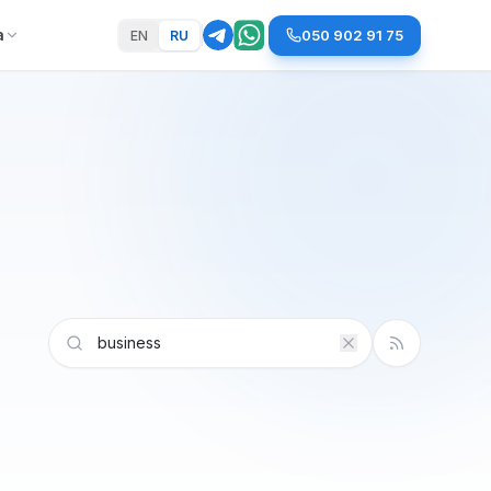
а
050 902 91 75
EN
RU