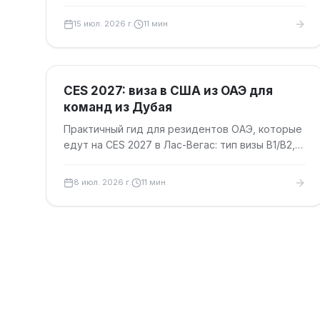
Barcelona 2027: сроки записи, документы,
сборы и советы по поездке.
15 июл. 2026 г.
11
мин
Туристические визы
CES 2027: виза в США из ОАЭ для
команд из Дубая
Практичный гид для резидентов ОАЭ, которые
едут на CES 2027 в Лас-Вегас: тип визы B1/B2,
сроки записи, документы, сборы и дедлайны.
8 июл. 2026 г.
11
мин