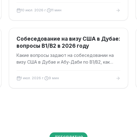
шенген в Испанию: сроки подачи, документы,
сборы и безопасный дедлайн.
10 июл. 2026 г.
11
мин
Туристические визы
Собеседование на визу США в Дубае:
вопросы B1/B2 в 2026 году
Какие вопросы задают на собеседовании на
визу США в Дубае и Абу-Даби по B1/B2, как
отвечать, какие документы взять и как
подготовиться резидентам ОАЭ в 2026 году.
1 июл. 2026 г.
9
мин