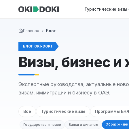
Skip to main content
Туристические визы
Главная
Блог
БЛОГ OKI-DOKI
Визы, бизнес и
Экспертные руководства, актуальные ново
визам, иммиграции и бизнесу в ОАЭ.
Все
Туристические визы
Программы ВН
Образ жизни 
Государство и право
Банки и финансы