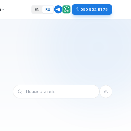
а
050 902 91 75
EN
RU