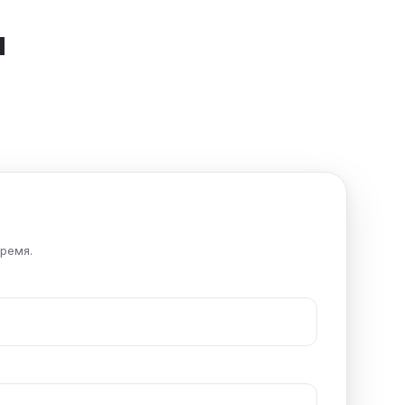
я
ремя.